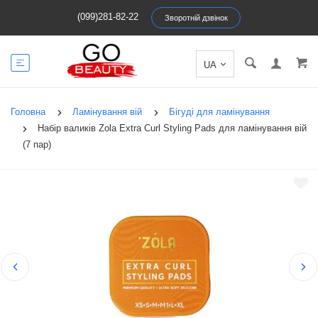
(099)281-82-22
Зворотній дзвінок
Головна
Ламінування вій
Бігуді для ламінування
Набір валиків Zola Extra Curl Styling Pads для ламінування вій
(7 пар)