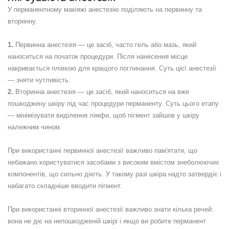
У перманентному макіяжі анестезію поділяють на первинну та
вторинну.
Первинна анестезія — це засіб, часто гель або мазь, який
наноситься на початок процедури. Після нанесення місце
накривається плівкою для кращого поглинання. Суть цієї анестезії
— зняти чутливість.
Вторинна анестезія — це засіб, який наноситься на вже
пошкоджену шкіру під час процедури перманенту. Суть цього етапу
— мінімізувати виділення лімфи, щоб пігмент зайшов у шкіру
належним чином.
При використанні первинної анестезії важливо пам'ятати, що
небажано користуватися засобами з високим вмістом знеболюючих
компонентів, що сильно діють. У такому разі шкіра надто затвердіє і
набагато складніше вводити пігмент.
При використанні вторинної анестезії важливо знати кілька речей:
вона не діє на непошкодженій шкірі і якщо ви робите перманент