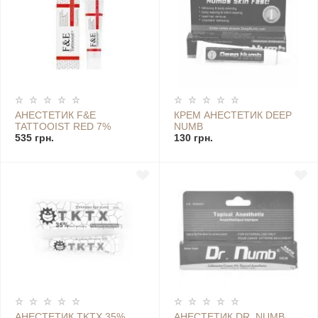
АНЕСТЕТИК F&E
КРЕМ АНЕСТЕТИК DEEP
TATTOOIST RED 7%
NUMB
КРЕМОВИЙ (35 МЛ)
535 грн.
130 грн.
АНЕСТЕТИК TKTX 35%,
АНЕСТЕТИК DR. NUMB