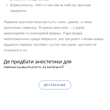
форма випуску, тобто із чим вам як майстру зручніше
працювати.
Первинна анестезія випускається у гелях, кремах, а також
просочених серветках. Вторинна анестезія — у рідкій,
кремоподібній та гелеподібній формах. Рідка форма
знеболювального краще вбереться, але при роботі з віками краще
віддавати перевагу засобам з густою текстурою, щоб воно не
потрапило в очі.
Де придбати анестетики для
перманентного макіяжу?
Як первинну, так і вторинну анестезію перманента ви можете купити
на сайті GoBeauty. У нас ви знайдете якісні засоби з усіма
сертифікатами. Швидка доставка по Україні та приємні ціни
ДЕТАЛЬНІШЕ
забезпечені!