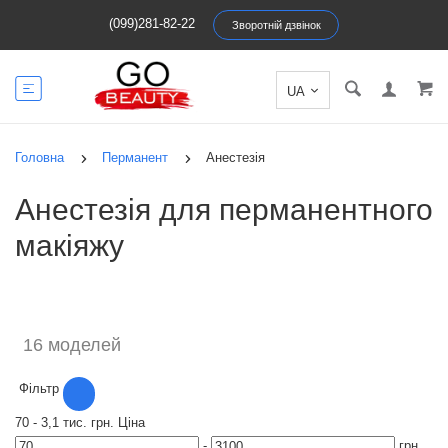
(099)281-82-22
Зворотній дзвінок
Головна
Перманент
Анестезія
Анестезія для перманентного
макіяжу
16 моделей
Фільтр
70
-
3,1 тис.
грн.
Ціна
-
грн.