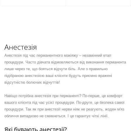
Анестезія
Анестезія під час перманентного макіяжу – незамінний етап
процедури. Часто дівчата відмовляються від виконання перманента
лише через те, що бояться відчути біль. Але з правильно
підібраною анестезією ваші клієнти будуть приємно вражені
відсутністю болючих відчуттів!
Навіщо потрібна анестезія при перманенті? По-перше, це комфорт
вашого клієнта під час усієї процедури. По-друге, це безпека самої
процедури. Так як при анестезії нерви ніяк не реагують, жоден м'яз
обличчя випадково не смикнеться. І це гарантує чіткі лінії.
Які бувають анестезії?