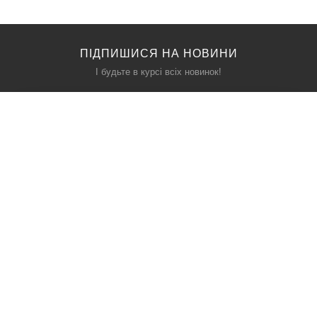
ПІДПИШИСЯ НА НОВИНИ
І будьте в курсі всіх новинок!
КАТАЛОГ
ПРО НАС
Акції
Контакти
Виробники
Доставка
Новини
Оплата
Умови обміну та повернення