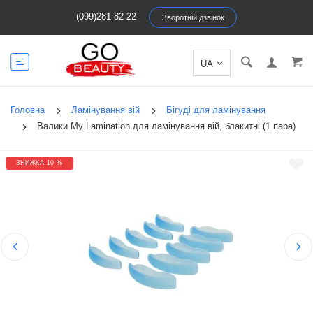
(099)281-82-22
Зворотній дзвінок
Головна
Ламінування вій
Бігуді для ламінування
Валики My Lamination для ламінування вій, блакитні (1 пара)
ЗНИЖКА 10 %